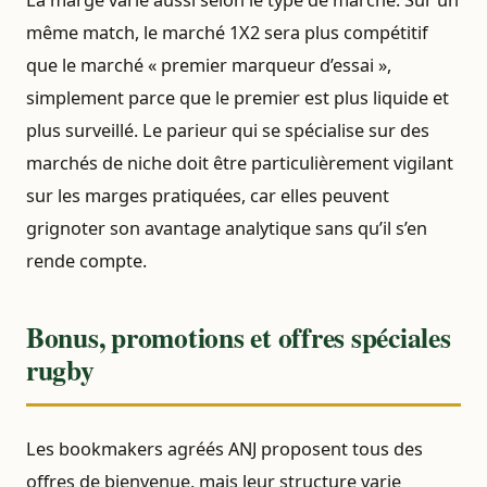
même match, le marché 1X2 sera plus compétitif
que le marché « premier marqueur d’essai »,
simplement parce que le premier est plus liquide et
plus surveillé. Le parieur qui se spécialise sur des
marchés de niche doit être particulièrement vigilant
sur les marges pratiquées, car elles peuvent
grignoter son avantage analytique sans qu’il s’en
rende compte.
Bonus, promotions et offres spéciales
rugby
Les bookmakers agréés ANJ proposent tous des
offres de bienvenue, mais leur structure varie