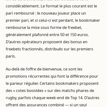
considérablement. Le format le plus courant est le
pari remboursé : le nouveau joueur place un
premier pari, et si celui-ci est perdant, le bookmaker
rembourse la mise sous forme de freebet,
généralement plafonné entre 50 et 150 euros.
D’autres opérateurs proposent des bonus en
freebets fractionnés, distribués sur les premiers
paris.
Au-delà de l’offre de bienvenue, ce sont les
promotions récurrentes qui font la différence pour
le parieur régulier. Certains bookmakers proposent
des « cotes boostées » sur des matchs phares de
rugby, parfois chaque week-end de Top 14. D’autres
offrent des assurances combiné — si un seul