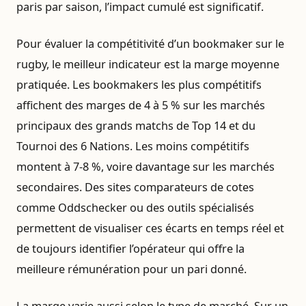
paris par saison, l’impact cumulé est significatif.
Pour évaluer la compétitivité d’un bookmaker sur le
rugby, le meilleur indicateur est la marge moyenne
pratiquée. Les bookmakers les plus compétitifs
affichent des marges de 4 à 5 % sur les marchés
principaux des grands matchs de Top 14 et du
Tournoi des 6 Nations. Les moins compétitifs
montent à 7-8 %, voire davantage sur les marchés
secondaires. Des sites comparateurs de cotes
comme Oddschecker ou des outils spécialisés
permettent de visualiser ces écarts en temps réel et
de toujours identifier l’opérateur qui offre la
meilleure rémunération pour un pari donné.
La marge varie aussi selon le type de marché. Sur un