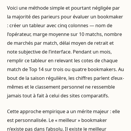
Voici une méthode simple et pourtant négligée par
la majorité des parieurs pour évaluer un bookmaker
: créer un tableur avec cinq colonnes — nom de
l’opérateur, marge moyenne sur 10 matchs, nombre
de marchés par match, délai moyen de retrait et
note subjective de l’interface. Pendant un mois,
remplir ce tableur en relevant les cotes de chaque
match de Top 14 sur trois ou quatre bookmakers. Au
bout de la saison régulière, les chiffres parlent d’eux-
mêmes et le classement personnel ne ressemble
jamais tout à fait à celui des sites comparatifs.
Cette approche empirique a un mérite majeur : elle
est personnalisée. Le « meilleur » bookmaker
n’existe pas dans l’absolu. Il existe le meilleur