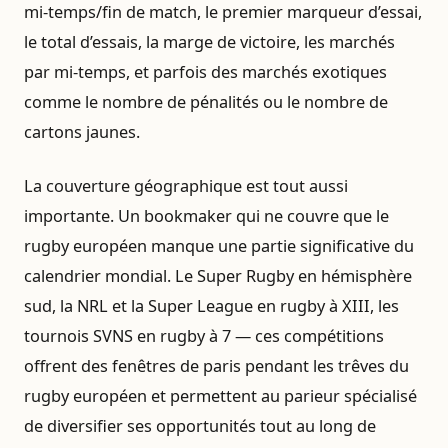
mi-temps/fin de match, le premier marqueur d’essai,
le total d’essais, la marge de victoire, les marchés
par mi-temps, et parfois des marchés exotiques
comme le nombre de pénalités ou le nombre de
cartons jaunes.
La couverture géographique est tout aussi
importante. Un bookmaker qui ne couvre que le
rugby européen manque une partie significative du
calendrier mondial. Le Super Rugby en hémisphère
sud, la NRL et la Super League en rugby à XIII, les
tournois SVNS en rugby à 7 — ces compétitions
offrent des fenêtres de paris pendant les trêves du
rugby européen et permettent au parieur spécialisé
de diversifier ses opportunités tout au long de