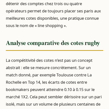
détenir des comptes chez trois ou quatre
opérateurs permet de toujours placer ses paris aux
meilleures cotes disponibles, une pratique connue
sous le nom de « line shopping ».
Analyse comparative des cotes rugby
La compétitivité des cotes n’est pas un concept
abstrait : elle se mesure concrètement. Sur un
match donné, par exemple Toulouse contre La
Rochelle en Top 14, les écarts de cotes entre
bookmakers peuvent atteindre 0.10 à 0.15 sur le
marché 1X2. Cela peut sembler dérisoire sur un pari
isolé, mais sur un volume de plusieurs centaines de