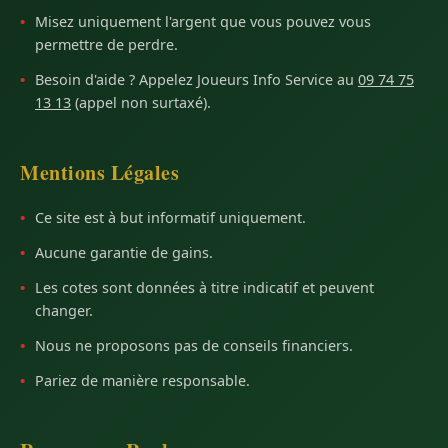
Misez uniquement l'argent que vous pouvez vous
permettre de perdre.
Besoin d'aide ? Appelez Joueurs Info Service au
09 74 75
13 13
(appel non surtaxé).
Mentions Légales
Ce site est à but informatif uniquement.
Aucune garantie de gains.
Les cotes sont données à titre indicatif et peuvent
changer.
Nous ne proposons pas de conseils financiers.
Pariez de manière responsable.