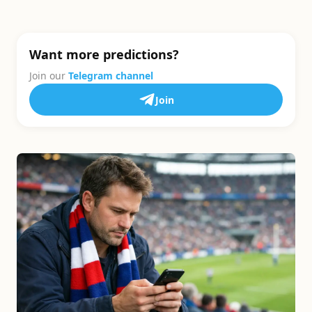
Want more predictions?
Join our
Telegram channel
Join