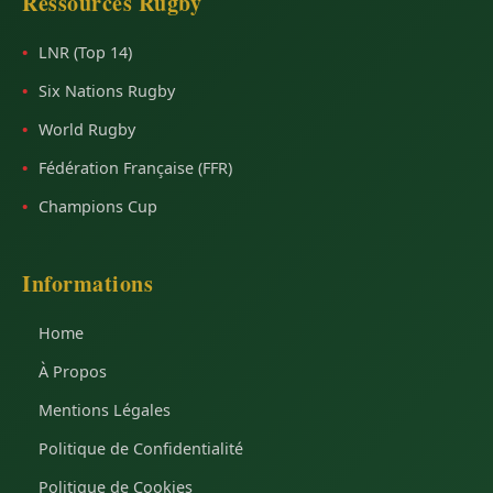
Ressources Rugby
LNR (Top 14)
Six Nations Rugby
World Rugby
Fédération Française (FFR)
Champions Cup
Informations
Home
À Propos
Mentions Légales
Politique de Confidentialité
Politique de Cookies