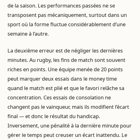
de la saison. Les performances passées ne se
transposent pas mécaniquement, surtout dans un
sport où la forme fluctue considérablement d’une
semaine à l’autre.
La deuxième erreur est de négliger les dernières
minutes. Au rugby, les fins de match sont souvent
riches en points. Une équipe menée de 20 points
peut marquer deux essais dans le money time
quand le match est plié et que le favori relâche sa
concentration. Ces essais de consolation ne
changent pas le vainqueur, mais ils modifient l’écart
final — et donc le résultat du handicap.
Inversement, une pénalité à la dernière minute pour
gérer le temps peut creuser un écart inattendu. Le