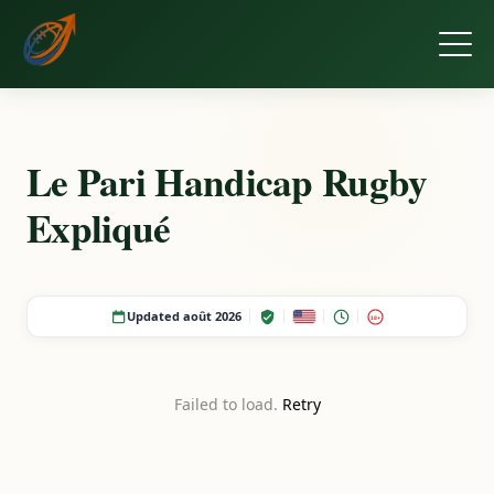
Le Pari Handicap Rugby
Expliqué
Updated août 2026
18+
Failed to load.
Retry