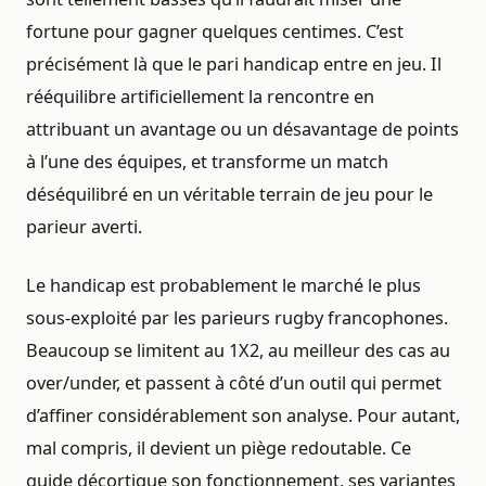
fortune pour gagner quelques centimes. C’est
précisément là que le pari handicap entre en jeu. Il
rééquilibre artificiellement la rencontre en
attribuant un avantage ou un désavantage de points
à l’une des équipes, et transforme un match
déséquilibré en un véritable terrain de jeu pour le
parieur averti.
Le handicap est probablement le marché le plus
sous-exploité par les parieurs rugby francophones.
Beaucoup se limitent au 1X2, au meilleur des cas au
over/under, et passent à côté d’un outil qui permet
d’affiner considérablement son analyse. Pour autant,
mal compris, il devient un piège redoutable. Ce
guide décortique son fonctionnement, ses variantes