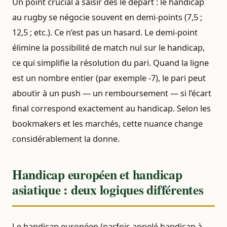
Un point crucial à saisir dès le départ : le handicap
au rugby se négocie souvent en demi-points (7,5 ;
12,5 ; etc.). Ce n’est pas un hasard. Le demi-point
élimine la possibilité de match nul sur le handicap,
ce qui simplifie la résolution du pari. Quand la ligne
est un nombre entier (par exemple -7), le pari peut
aboutir à un push — un remboursement — si l’écart
final correspond exactement au handicap. Selon les
bookmakers et les marchés, cette nuance change
considérablement la donne.
Handicap européen et handicap
asiatique : deux logiques différentes
Le handicap européen (parfois appelé handicap à