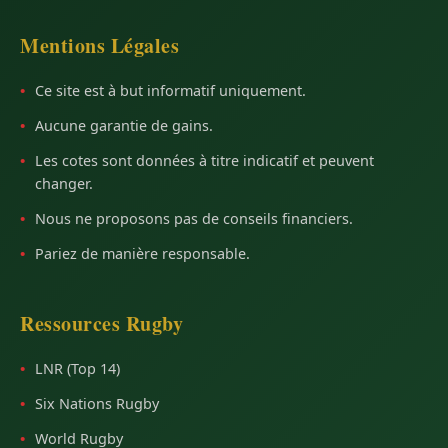
Mentions Légales
Ce site est à but informatif uniquement.
Aucune garantie de gains.
Les cotes sont données à titre indicatif et peuvent
changer.
Nous ne proposons pas de conseils financiers.
Pariez de manière responsable.
Ressources Rugby
LNR (Top 14)
Six Nations Rugby
World Rugby