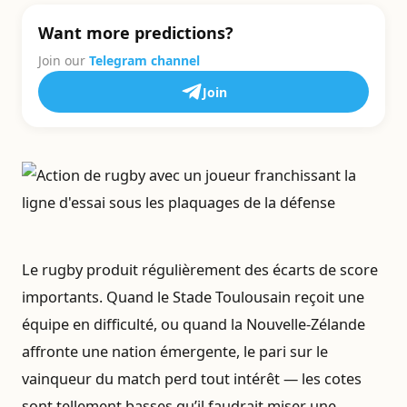
Want more predictions?
Join our
Telegram channel
Join
Le rugby produit régulièrement des écarts de score
importants. Quand le Stade Toulousain reçoit une
équipe en difficulté, ou quand la Nouvelle-Zélande
affronte une nation émergente, le pari sur le
vainqueur du match perd tout intérêt — les cotes
sont tellement basses qu’il faudrait miser une