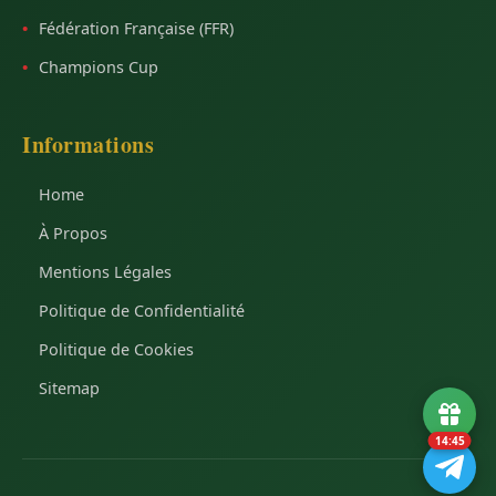
Fédération Française (FFR)
Champions Cup
Informations
Home
À Propos
Mentions Légales
Politique de Confidentialité
Politique de Cookies
Sitemap
14:44