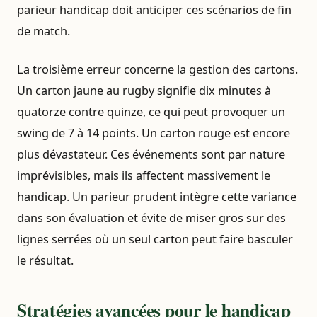
parieur handicap doit anticiper ces scénarios de fin
de match.
La troisième erreur concerne la gestion des cartons.
Un carton jaune au rugby signifie dix minutes à
quatorze contre quinze, ce qui peut provoquer un
swing de 7 à 14 points. Un carton rouge est encore
plus dévastateur. Ces événements sont par nature
imprévisibles, mais ils affectent massivement le
handicap. Un parieur prudent intègre cette variance
dans son évaluation et évite de miser gros sur des
lignes serrées où un seul carton peut faire basculer
le résultat.
Stratégies avancées pour le handicap